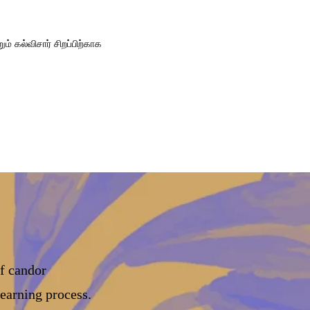
் கல்விசார் சிறப்பிற்காக
of candor
learning process.