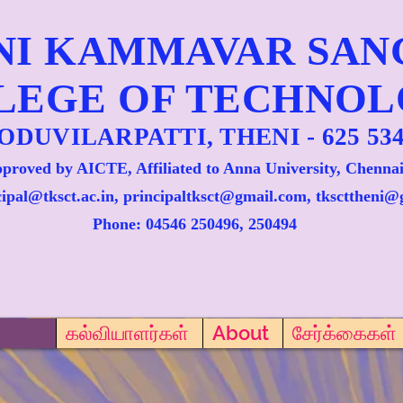
NI KAMMAVAR SA
LEGE OF TECHNO
ODUVILARPATTI, THENI - 625 534
proved by AICTE, Affiliated to Anna University, Chennai
cipal@tksct.ac.in, principaltksct@gmail.com,
tkscttheni@
Phone: 045
46 250496, 250494
பற்றி
கல்வியாளர்கள்
About
சேர்க்கைகள்