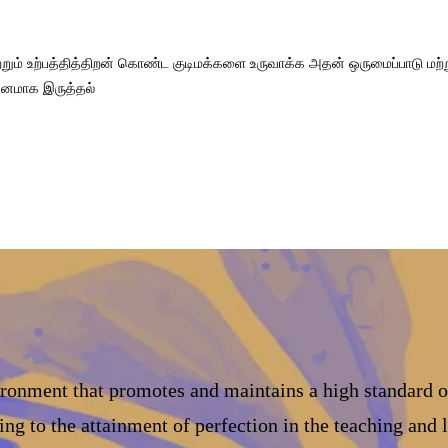
றும் உற்பத்தித்திறன் கொண்ட குடிமக்களை உருவாக்க அதன் ஒருமைப்பாடு மற்றும
ுவனமாக இருத்தல்
ironment that promotes and maintains a high standard 
ing to the attainment of perfection in the teaching and 