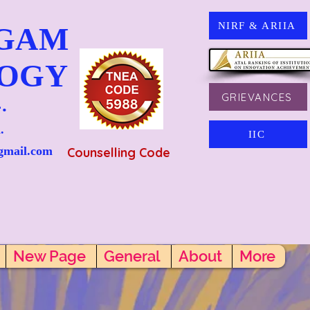
NIRF & ARIIA
NGAM
LOGY
GRIEVANCES
.
.
IIC
gmail.com
Counselling Code
New Page
General
About
More