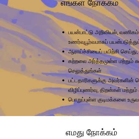
எங்கள் நோக்கம்
பயன்பாட்டு அறிவியல், வணிகம்
உணர்வுபூர்வமாகப் பயன்படுத்து
ஆராய்ச்சியைப் பயிற்சி செய்து
கற்றலை அர்த்தமுள்ள மற்றும்
செலுத்துங்கள்
பட்டதாரிகளுக்கு அவர்களின் 
விழிப்புணர்வு, திறன்கள் மற்
பொறுப்புள்ள குடிமக்களை உரு
எமது நோக்கம்