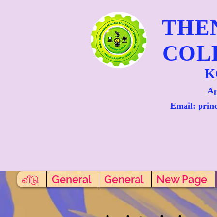
THE
COL
K
Ap
Email: prin
வீடு
General
General
New Page