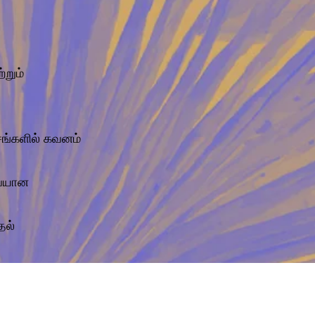
்றும்
சங்களில் கவனம்
வையான
தல்