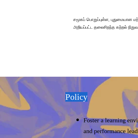
சமூகப் பொறுப்புள்ள, புதுமையான மற்
அறியப்பட்ட தலைசிறந்த கற்றல் நிற
Policy
Foster a learning env
and
performance
lead