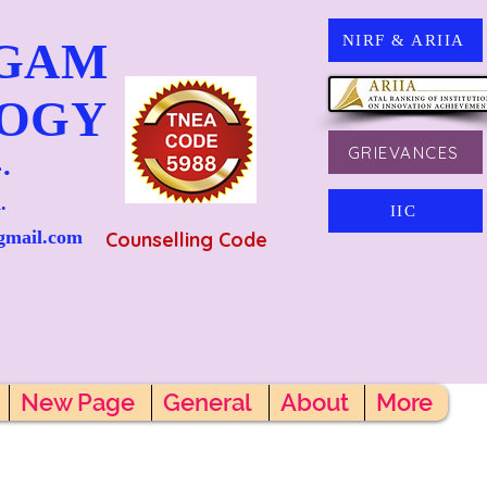
NIRF & ARIIA
NGAM
LOGY
GRIEVANCES
.
.
IIC
gmail.com
Counselling Code
New Page
General
About
More