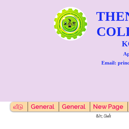
THE
COL
K
Ap
Email: prin
வீடு
General
General
New Page
&lt; பின்