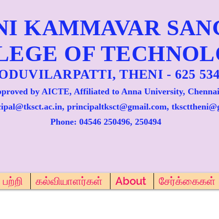
NI KAMMAVAR SA
LEGE OF TECHNO
ODUVILARPATTI, THENI - 625 534
proved by AICTE, Affiliated to Anna University, Chennai
cipal@tksct.ac.in, principaltksct@gmail.com,
tkscttheni@
Phone: 045
46 250496, 250494
பற்றி
கல்வியாளர்கள்
About
சேர்க்கைகள்